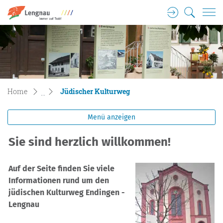
Login
Suche
Lengnau Gemeinde Wappen
zur Startseite
Direkt zur Hauptnavigation
Direkt zum Inhalt
Direkt zur Suche
Direkt zum Stichwortverzeichnis
(ausgewählt)
Home
Jüdischer Kulturweg
Menü anzeigen
Sie sind herzlich willkommen!
Auf der Seite finden Sie viele
Informationen rund um den
jüdischen Kulturweg Endingen -
Lengnau